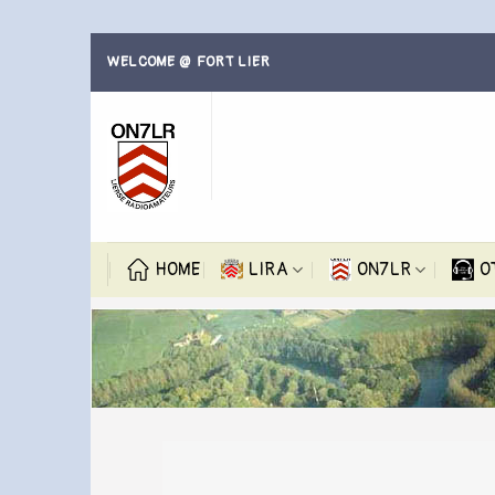
Skip
WELCOME @ FORT LIER
to
content
HOME
LIRA
ON7LR
O