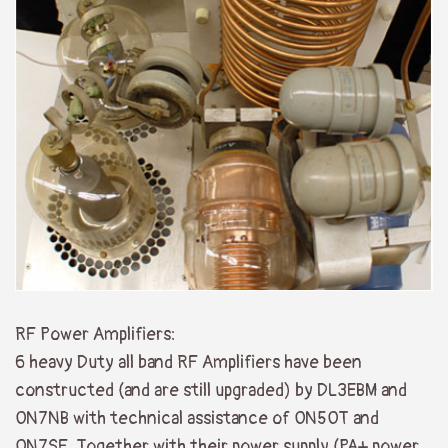
RF Power Amplifiers:
6 heavy Duty all band RF Amplifiers have been
constructed (and are still upgraded) by DL3EBM and
ON7NB with technical assistance of ON5OT and
ON7SF. Together with their power supply (PA+ power