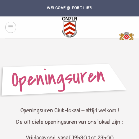
Skip
WELCOME @ FORT LIER
to
content
Openingsuren Club-lokaal – altijd welkom !
De officiele openingsuren van ons lokaal zijn :
Vrijdagavond, vanaf 19h30 tot 23h00