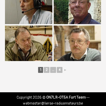
1
2
...
4
►
Copyright 2026 ©
ON7LR-OT5A Fort Team
--
webmaster@lierse-radioamateurs.be