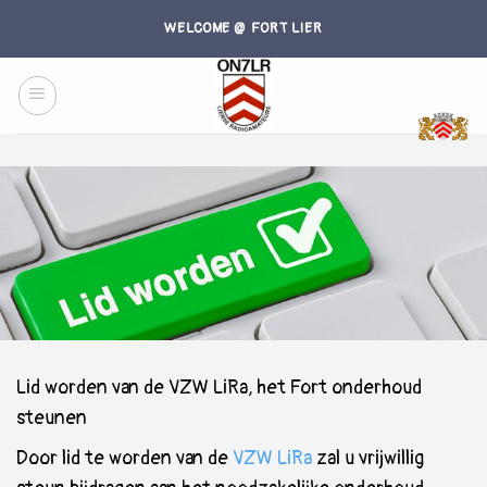
Skip
WELCOME @ FORT LIER
to
content
Lid worden van de VZW LiRa, het Fort onderhoud
steunen
Door lid te worden van de
VZW LiRa
zal u vrijwillig