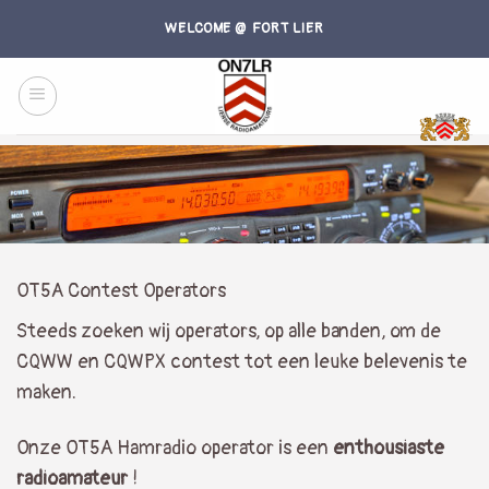
Skip
WELCOME @ FORT LIER
to
content
OT5A Contest Operators
Steeds zoeken wij operators, op alle banden, om de
CQWW en CQWPX contest tot een leuke belevenis te
maken.
Onze OT5A Hamradio operator is een
enthousiaste
radioamateur
!