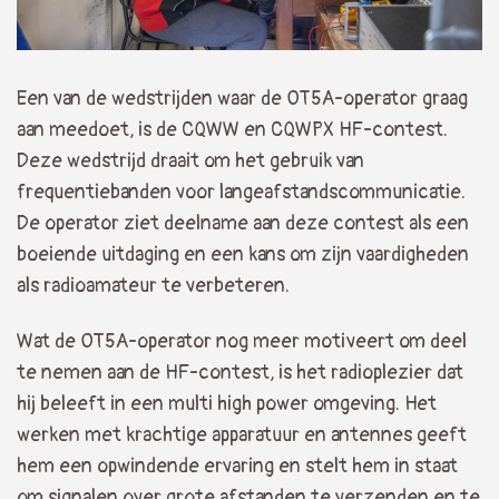
Een van de wedstrijden waar de OT5A-operator graag
aan meedoet, is de CQWW en CQWPX HF-contest.
Deze wedstrijd draait om het gebruik van
frequentiebanden voor langeafstandscommunicatie.
De operator ziet deelname aan deze contest als een
boeiende uitdaging en een kans om zijn vaardigheden
als radioamateur te verbeteren.
Wat de OT5A-operator nog meer motiveert om deel
te nemen aan de HF-contest, is het radioplezier dat
hij beleeft in een multi high power omgeving. Het
werken met krachtige apparatuur en antennes geeft
hem een opwindende ervaring en stelt hem in staat
om signalen over grote afstanden te verzenden en te