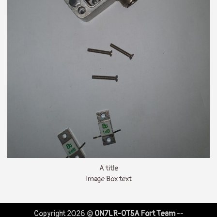
A title
Image Box text
Copyright 2026 ©
ON7LR-OT5A Fort Team
--