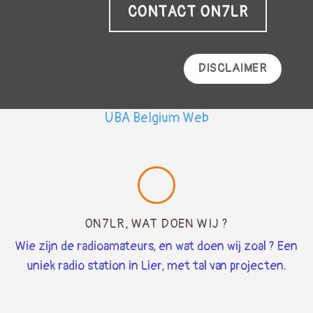
CONTACT ON7LR
DISCLAIMER
UBA Belgium Web
ON7LR, WAT DOEN WIJ ?
Wie zijn de radioamateurs, en wat doen wij zoal ? Een
uniek radio station in Lier, met tal van projecten.