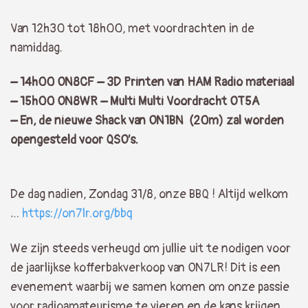
Van 12h30 tot 18h00, met voordrachten in de
namiddag.
– 14h00 ON8CF – 3D Printen van HAM Radio materiaal
– 15h00 ON8WR – Multi Multi Voordracht OT5A
– En, de nieuwe Shack van ON1BN (20m) zal worden
opengesteld voor QSO’s.
De dag nadien, Zondag 31/8, onze BBQ ! Altijd welkom
…
https://on7lr.org/bbq
We zijn steeds verheugd om jullie uit te nodigen voor
de jaarlijkse kofferbakverkoop van ON7LR! Dit is een
evenement waarbij we samen komen om onze passie
voor radioamateurisme te vieren en de kans krijgen