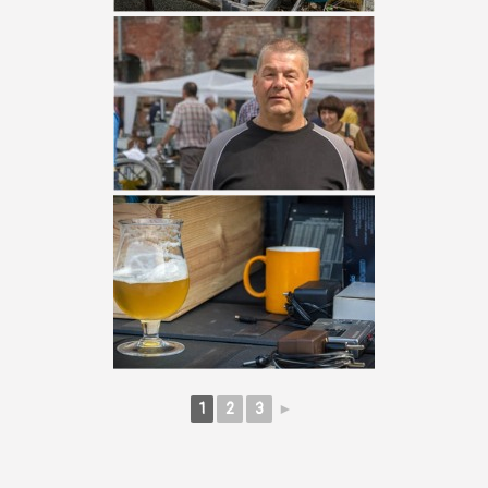
1
2
3
►