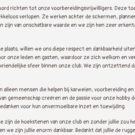
ord richten tot onze voorbereidingsvrijwilligers. Deze to
kkeloos verlopen. Ze werken achter de schermen, plannen
gen zijn van onschatbare waarde en we zijn hen zeer erkent
ste plaats, willen we ons diepe respect en dankbaarheid ui
voor onze leden en gasten, waardoor ze zich welkom en ve
riendelijke sfeer binnen onze club. We zijn ontzettend da
an alleen mensen die helpen bij karweien, voorbereiding e
van gemeenschap creëren en de passie voor onze hobby delen
bedanken voor hun onvermoeibare inzet en toewijding.
lie zijn de hoekstenen van onze club en zonder jullie zou het
 we zijn jullie enorm dankbaar. Bedankt dat jullie de rugg