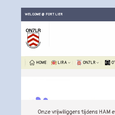
Skip
WELCOME @ FORT LIER
to
content
HOME
LIRA
ON7LR
O
Onze vrijwiliggers tijdens HAM 