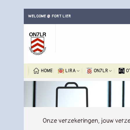
Skip
WELCOME @ FORT LIER
to
content
HOME
LIRA
ON7LR
O
Onze verzekeringen, jouw verz