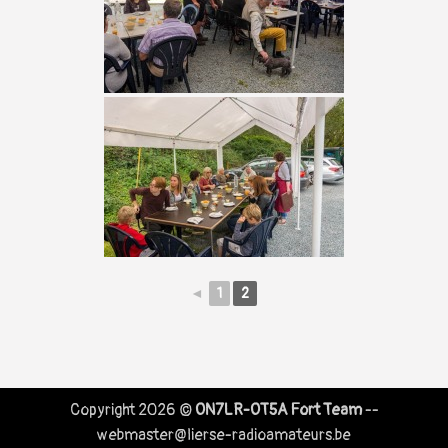
◄
1
2
Copyright 2026 ©
ON7LR-OT5A Fort Team
--
webmaster@lierse-radioamateurs.be