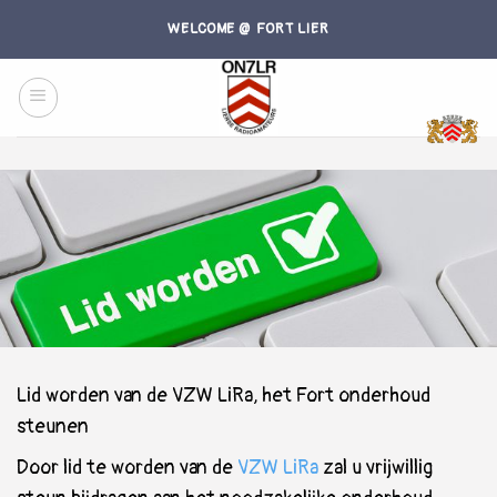
Skip
WELCOME @ FORT LIER
to
content
Lid worden van de VZW LiRa, het Fort onderhoud
steunen
Door lid te worden van de
VZW LiRa
zal u vrijwillig